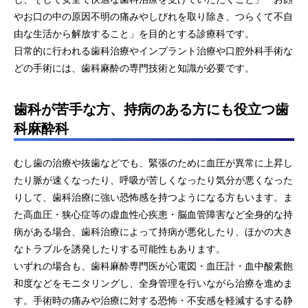
やお口の中の原因不明の痛みやしびれを取り除き、つらくて不自
由な生活から解放すること」を目的とする診療科です。
日常的に行われる歯科治療やインプラント治療や口腔外科手術な
どの手術には、歯科麻酔の専門技術と知識が必要です。
歯科が苦手な方、持病のある方にも役立つ歯
科麻酔科
むし歯の治療や抜歯などでも、緊張のために血圧が異常に上昇し
たり脈が速くなったり、呼吸が苦しくなったり気分が悪くなった
りして、歯科治療に強い恐怖感を持つようになる方もいます。ま
た高血圧・狭心症等の虚血性心疾患・脳血管障害など全身的な持
病がある場合、歯科治療によって持病が悪化したり、ほかの大き
なトラブルを誘発したりする可能性もあります。
いずれの場合も、歯科麻酔専門医が心電図・血圧計・血中酸素飽
和度などをモニタリングし、全身管理を行いながら治療を進めま
す。手術時の痛みや治療に対する恐怖・不安感を軽減するする静