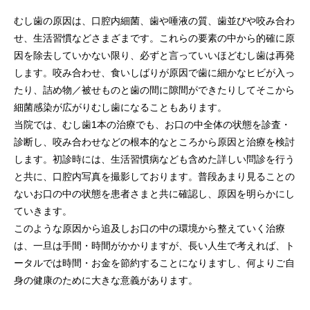
むし歯の原因は、口腔内細菌、歯や唾液の質、歯並びや咬み合わ
せ、生活習慣などさまざまです。これらの要素の中から的確に原
因を除去していかない限り、必ずと言っていいほどむし歯は再発
します。咬み合わせ、食いしばりが原因で歯に細かなヒビが入っ
たり、詰め物／被せものと歯の間に隙間ができたりしてそこから
細菌感染が広がりむし歯になることもあります。
当院では、むし歯1本の治療でも、お口の中全体の状態を診査・
診断し、咬み合わせなどの根本的なところから原因と治療を検討
します。初診時には、生活習慣病なども含めた詳しい問診を行う
と共に、口腔内写真を撮影しております。普段あまり見ることの
ないお口の中の状態を患者さまと共に確認し、原因を明らかにし
ていきます。
このような原因から追及しお口の中の環境から整えていく治療
は、一旦は手間・時間がかかりますが、長い人生で考えれば、ト
ータルでは時間・お金を節約することになりますし、何よりご自
身の健康のために大きな意義があります。