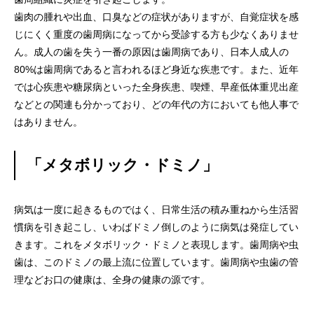
歯肉の腫れや出血、口臭などの症状がありますが、自覚症状を感
じにくく重度の歯周病になってから受診する方も少なくありませ
ん。成人の歯を失う一番の原因は歯周病であり、日本人成人の
80%は歯周病であると言われるほど身近な疾患です。また、近年
では心疾患や糖尿病といった全身疾患、喫煙、早産低体重児出産
などとの関連も分かっており、どの年代の方においても他人事で
はありません。
「メタボリック・ドミノ」
病気は一度に起きるものではく、日常生活の積み重ねから生活習
慣病を引き起こし、いわばドミノ倒しのように病気は発症してい
きます。これをメタボリック・ドミノと表現します。歯周病や虫
歯は、このドミノの最上流に位置しています。歯周病や虫歯の管
理などお口の健康は、全身の健康の源です。